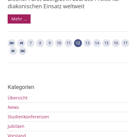
diakonischen Einsatz weltweit
Mehr …
7
8
9
10
11
12
13
14
15
16
17
Kategorien
Übersicht
News
Studienkonferenzen
Jubiläen
Vorstand