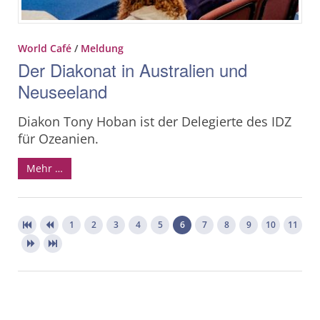
World Café
/
Meldung
Der Diakonat in Australien und
Neuseeland
Diakon Tony Hoban ist der Delegierte des IDZ
für Ozeanien.
Mehr …
1
2
3
4
5
6
7
8
9
10
11