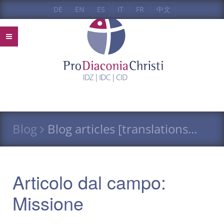
DE
EN
ES
IT
FR
中文
Blog
Blog articles [translations…
Articolo dal campo:
Missione