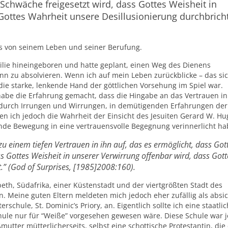
 Schwäche freigesetzt wird, dass Gottes Weisheit in
Gottes Wahrheit unsere Desillusionierung durchbricht
ns von seinem Leben und seiner Berufung.
amilie hineingeboren und hatte geplant, einen Weg des Dienens
 zu absolvieren. Wenn ich auf mein Leben zurückblicke – das sic
s die starke, lenkende Hand der göttlichen Vorsehung im Spiel war.
h habe die Erfahrung gemacht, dass die Hingabe an das Vertrauen in
 durch Irrungen und Wirrungen, in demütigenden Erfahrungen der
n ich jedoch die Wahrheit der Einsicht des Jesuiten Gerard W. H
nde Bewegung in eine vertrauensvolle Begegnung verinnerlicht ha
u einem tiefen Vertrauen in ihn auf, das es ermöglicht, dass Got
ss Gottes Weisheit in unserer Verwirrung offenbar wird, dass Gott
.” (God of Surprises, [1985]2008:160).
beth, Südafrika, einer Küstenstadt und der viertgrößten Stadt des
 Meine guten Eltern meldeten mich jedoch eher zufällig als absic
rschule, St. Dominic’s Priory, an. Eigentlich sollte ich eine staatli
hule nur für “Weiße” vorgesehen gewesen wäre. Diese Schule war 
utter mütterlicherseits, selbst eine schottische Protestantin, die