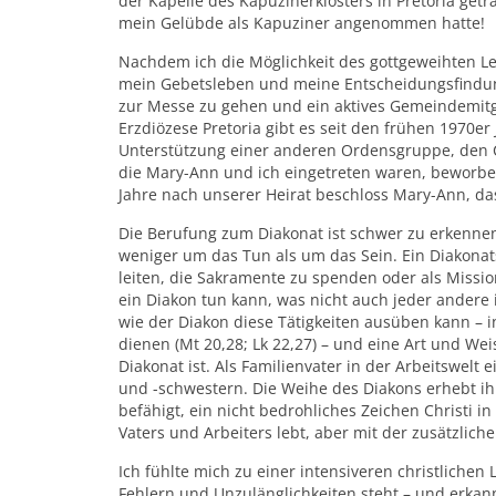
der Kapelle des Kapuzinerklosters in Pretoria get
mein Gelübde als Kapuziner angenommen hatte!
Nachdem ich die Möglichkeit des gottgeweihten Le
mein Gebetsleben und meine Entscheidungsfindun
zur Messe zu gehen und ein aktives Gemeindemitgl
Erzdiözese Pretoria gibt es seit den frühen 1970e
Unterstützung einer anderen Ordensgruppe, den Co
die Mary-Ann und ich eingetreten waren, beworb
Jahre nach unserer Heirat beschloss Mary-Ann, da
Die Berufung zum Diakonat ist schwer zu erkennen, 
weniger um das Tun als um das Sein. Ein Diakonats
leiten, die Sakramente zu spenden oder als Missio
ein Diakon tun kann, was nicht auch jeder andere 
wie der Diakon diese Tätigkeiten ausüben kann – i
dienen (Mt 20,28; Lk 22,27) – und eine Art und Weis
Diakonat ist. Als Familienvater in der Arbeitswelt
und -schwestern. Die Weihe des Diakons erhebt ihn 
befähigt, ein nicht bedrohliches Zeichen Christi 
Vaters und Arbeiters lebt, aber mit der zusätzlich
Ich fühlte mich zu einer intensiveren christliche
Fehlern und Unzulänglichkeiten steht – und erkan