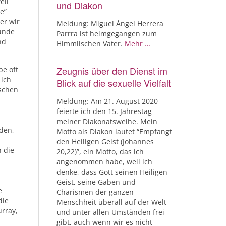
eil
und Diakon
e”
er wir
Meldung: Miguel Ángel Herrera
eunde
Parrra ist heimgegangen zum
nd
Himmlischen Vater.
Mehr …
Zeugnis über den Dienst im
be oft
 ich
Blick auf die sexuelle Vielfalt
ischen
Meldung: Am 21. August 2020
feierte ich den 15. Jahrestag
meiner Diakonatsweihe. Mein
aden,
Motto als Diakon lautet “Empfangt
den Heiligen Geist (Johannes
 die
20,22)”, ein Motto, das ich
angenommen habe, weil ich
denke, dass Gott seinen Heiligen
Geist, seine Gaben und
e
Charismen der ganzen
die
Menschheit überall auf der Welt
rray,
und unter allen Umständen frei
gibt, auch wenn wir es nicht