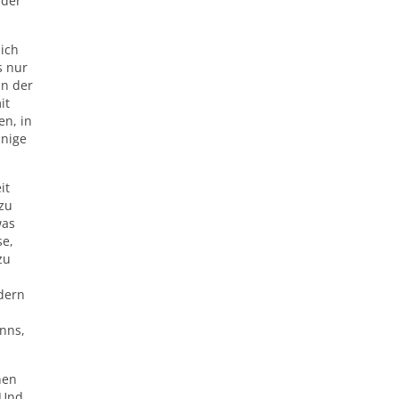
 der
sich
s nur
In der
it
en, in
inige
it
 zu
was
se,
zu
üdern
n
anns,
nen
 Und