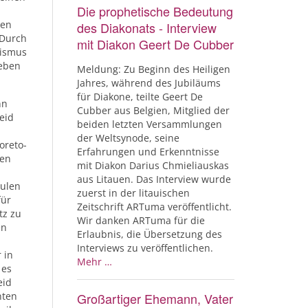
Die prophetische Bedeutung
nen
des Diakonats - Interview
 Durch
mit Diakon Geert De Cubber
zismus
ieben
Meldung: Zu Beginn des Heiligen
Jahres, während des Jubiläums
für Diakone, teilte Geert De
nn
Cubber aus Belgien, Mitglied der
eid
beiden letzten Versammlungen
der Weltsynode, seine
oreto-
Erfahrungen und Erkenntnisse
hen
mit Diakon Darius Chmieliauskas
aus Litauen. Das Interview wurde
hulen
zuerst in der litauischen
für
Zeitschrift ARTuma veröffentlicht.
tz zu
Wir danken ARTuma für die
en
Erlaubnis, die Übersetzung des
Interviews zu veröffentlichen.
 in
Mehr …
 es
eid
nten
Großartiger Ehemann, Vater