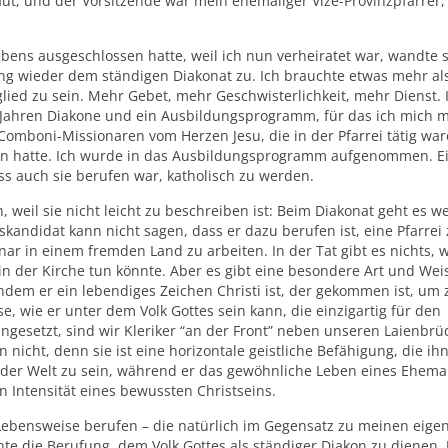
raut, und der Vorsitzende war mein ehemaliger Vize-Provinzpfarrer,
bens ausgeschlossen hatte, weil ich nun verheiratet war, wandte 
g wieder dem ständigen Diakonat zu. Ich brauchte etwas mehr al
ied zu sein. Mehr Gebet, mehr Geschwisterlichkeit, mehr Dienst. 
r Jahren Diakone und ein Ausbildungsprogramm, für das ich mich m
mboni-Missionaren vom Herzen Jesu, die in der Pfarrei tätig war
en hatte. Ich wurde in das Ausbildungsprogramm aufgenommen. E
ss auch sie berufen war, katholisch zu werden.
weil sie nicht leicht zu beschreiben ist: Beim Diakonat geht es we
kandidat kann nicht sagen, dass er dazu berufen ist, eine Pfarrei
nar in einem fremden Land zu arbeiten. In der Tat gibt es nichts, 
in der Kirche tun könnte. Aber es gibt eine besondere Art und Wei
ndem er ein lebendiges Zeichen Christi ist, der gekommen ist, um 
e, wie er unter dem Volk Gottes sein kann, die einzigartig für den
 eingesetzt, sind wir Kleriker “an der Front” neben unseren Laienbr
nicht, denn sie ist eine horizontale geistliche Befähigung, die ih
in der Welt zu sein, während er das gewöhnliche Leben eines Ehem
en Intensität eines bewussten Christseins.
n Lebensweise berufen – die natürlich im Gegensatz zu meinen eige
nte die Berufung, dem Volk Gottes als ständiger Diakon zu dienen.