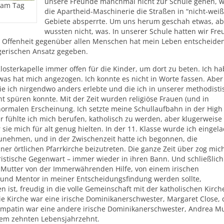
unsere Freunde manchmal nicht zur Schule gehen, w
 am Tag
die Apartheid-Maschinerie die Straßen in “nicht-weiß
Gebiete absperrte. Um uns herum geschah etwas, ab
wussten nicht, was. In unserer Schule hatten wir Fr
e Offenheit gegenüber allen Menschen hat mein Leben entscheide
gerischen Ansatz gegeben.
losterkapelle immer offen für die Kinder, um dort zu beten. Ich ha
was hat mich angezogen. Ich konnte es nicht in Worte fassen. Aber
die ich nirgendwo anders erlebte und die ich in unserer methodist
cht spüren konnte. Mit der Zeit wurden religiöse Frauen (und in
ormalen Erscheinung. Ich setzte meine Schullaufbahn in der High
er fühlte ich mich berufen, katholisch zu werden, aber klugerweise
 sie mich für alt genug hielten. In der 11. Klasse wurde ich eingel
zunehmen, und in der Zwischenzeit hatte ich begonnen, die
 örtlichen Pfarrkirche beizutreten. Die ganze Zeit über zog mich
ristische Gegenwart – immer wieder in ihren Bann. Und schließlich
r Mutter von der Immerwährenden Hilfe, von einem irischen
 und Mentor in meiner Entscheidungsfindung werden sollte,
 ist, freudig in die volle Gemeinschaft mit der katholischen Kirch
 Kirche war eine irische Dominikanerschwester, Margaret Close, 
irmpatin war eine andere irische Dominikanerschwester, Andrea Mu
ihrem zehnten Lebensjahrzehnt.