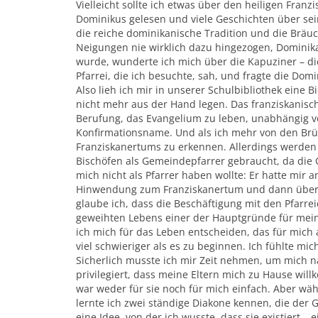
Vielleicht sollte ich etwas über den heiligen Fra
Dominikus gelesen und viele Geschichten über sei
die reiche dominikanische Tradition und die Bräu
Neigungen nie wirklich dazu hingezogen, Dominik
wurde, wunderte ich mich über die Kapuziner – di
Pfarrei, die ich besuchte, sah, und fragte die Do
Also lieh ich mir in unserer Schulbibliothek eine 
nicht mehr aus der Hand legen. Das franziskanisch
Berufung, das Evangelium zu leben, unabhängig v
Konfirmationsname. Und als ich mehr von den Brü
Franziskanertums zu erkennen. Allerdings werden i
Bischöfen als Gemeindepfarrer gebraucht, da die Or
mich nicht als Pfarrer haben wollte: Er hatte mi
Hinwendung zum Franziskanertum und dann über 
glaube ich, dass die Beschäftigung mit den Pfarr
geweihten Lebens einer der Hauptgründe für mein
ich mich für das Leben entscheiden, das für mic
viel schwieriger als es zu beginnen. Ich fühlte 
Sicherlich musste ich mir Zeit nehmen, um mich na
privilegiert, dass meine Eltern mich zu Hause wi
war weder für sie noch für mich einfach. Aber wäh
lernte ich zwei ständige Diakone kennen, die der 
eine Idee, von der ich wusste, dass sie existiert –