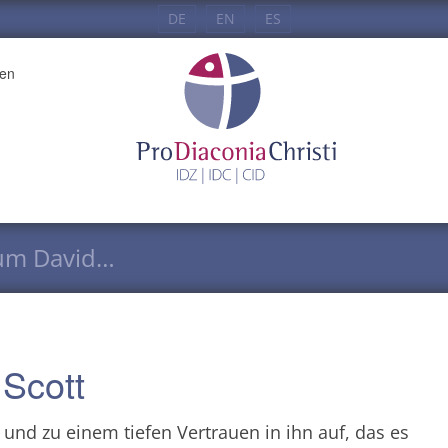
DE
EN
ES
en
lum David…
Scott
 und zu einem tiefen Vertrauen in ihn auf, das es