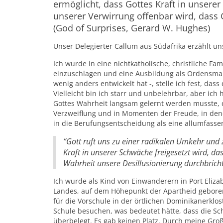
ermöglicht, dass Gottes Kraft in unserer
unserer Verwirrung offenbar wird, dass 
(God of Surprises, Gerard W. Hughes)
Unser Delegierter Callum aus Südafrika erzählt u
Ich wurde in eine nichtkatholische, christliche F
einzuschlagen und eine Ausbildung als Ordensmann
wenig anders entwickelt hat -, stelle ich fest, das
Vielleicht bin ich starr und unbelehrbar, aber ic
Gottes Wahrheit langsam gelernt werden musste,
Verzweiflung und in Momenten der Freude, in dene
in die Berufungsentscheidung als eine allumfasse
“Gott ruft uns zu einer radikalen Umkehr und z
Kraft in unserer Schwäche freigesetzt wird, da
Wahrheit unsere Desillusionierung durchbricht
Ich wurde als Kind von Einwanderern in Port Eliza
Landes, auf dem Höhepunkt der Apartheid geboren.
für die Vorschule in der örtlichen Dominikanerkloste
Schule besuchen, was bedeutet hätte, dass die Sc
überbelegt. Es gab keinen Platz. Durch meine Großm