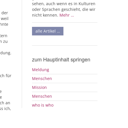
sehen, auch wenn es in Kulturen
oder Sprachen geschieht, die wir
s der
nicht kennen.
Mehr …
 weil
ehnte
alle Artikel …
tern
n zu
idung.
zum Hauptinhalt springen
Meldung
ch für
Menschen
Mission
e
Menschen
ie
ich an
who is who
s ich,