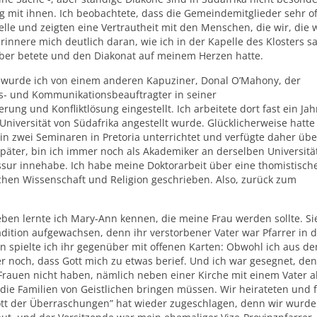
ng mit ihnen. Ich beobachtete, dass die Gemeindemitglieder sehr of
lle und zeigten eine Vertrautheit mit den Menschen, die wir, die w
 erinnere mich deutlich daran, wie ich in der Kapelle des Klosters s
ber betete und den Diakonat auf meinem Herzen hatte.
urde ich von einem anderen Kapuziner, Donal O’Mahony, der
gs- und Kommunikationsbeauftragter in seiner
ung und Konfliktlösung eingestellt. Ich arbeitete dort fast ein Jah
 Universität von Südafrika angestellt wurde. Glücklicherweise hatte 
 in zwei Seminaren in Pretoria unterrichtet und verfügte daher übe
päter, bin ich immer noch als Akademiker an derselben Universität 
essur innehabe. Ich habe meine Doktorarbeit über eine thomistisch
chen Wissenschaft und Religion geschrieben. Also, zurück zum
ben lernte ich Mary-Ann kennen, die meine Frau werden sollte. Si
radition aufgewachsen, denn ihr verstorbener Vater war Pfarrer in 
n spielte ich ihr gegenüber mit offenen Karten: Obwohl ich aus d
r noch, dass Gott mich zu etwas berief. Und ich war gesegnet, den
 Frauen nicht haben, nämlich neben einer Kirche mit einem Vater a
die Familien von Geistlichen bringen müssen. Wir heirateten und 
ott der Überraschungen” hat wieder zugeschlagen, denn wir wurde