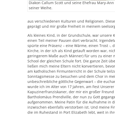
Diakon Callum Scott und seine Ehefrau Mary-Ann
seiner Weihe.
aus verschiedenen Kulturen und Religionen. Dies
geprägt und mir große Freiheit in meinem seelsor
Als kleines Kind, in der Grundschule, war unsere K
einen Teil meiner Pausen dort verbracht. Irgendet
spürte eine Präsenz – eine Wärme, einen Trost -, 
Kirche, in der ich als Kind getauft worden war, ni
geringerem Maße auch Männer) für uns zu einer n
School der gleichen Schule fort. Die ganze Zeit üb
ließen mich meine Eltern nicht konvertieren, bevor
am katholischen Firmunterricht in der Schule teil
Sonntagsmesse zu besuchen und dem Chor in meiner
unbeschreibliche göttliche Gegenwart – die eucha
wurde ich im Alter von 17 Jahren, am Fest Unsere
Kapuzinerfranziskaner, der mir ein großer Freund
Bartholomäus Prendiville, der nun zu Gott gegangen
aufgenommen. Meine Patin für die Aufnahme in die
inzwischen ebenfalls verstorben ist. Und meine F
die im Ruhestand in Port Elizabeth lebt, weit in 