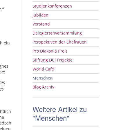
Studienkonferenzen
.”
Jubiläen
Vorstand
Delegiertenversammlung
Perspektiven der Ehefrauen
h ein
Pro Diakonia Preis
Stiftung
DCI
Projekte
ughes
World Café
be:
Menschen
tes
Blog Archiv
es
Weitere Artikel zu
htlich
"Menschen"
che
jedoch
 einen