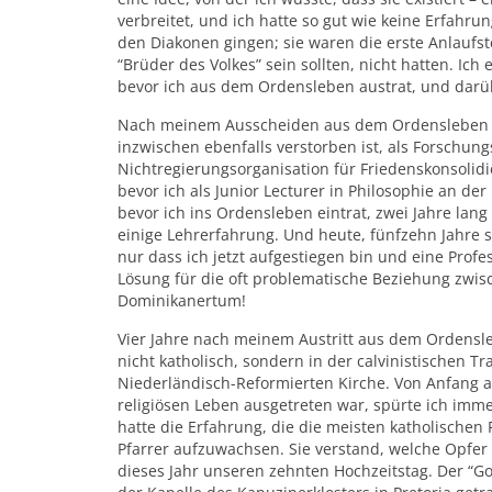
verbreitet, und ich hatte so gut wie keine Erfahru
den Diakonen gingen; sie waren die erste Anlaufste
“Brüder des Volkes” sein sollten, nicht hatten. Ich
bevor ich aus dem Ordensleben austrat, und darü
Nach meinem Ausscheiden aus dem Ordensleben w
inzwischen ebenfalls verstorben ist, als Forschun
Nichtregierungsorganisation für Friedenskonsolidier
bevor ich als Junior Lecturer in Philosophie an der
bevor ich ins Ordensleben eintrat, zwei Jahre lang
einige Lehrerfahrung. Und heute, fünfzehn Jahre s
nur dass ich jetzt aufgestiegen bin und eine Prof
Lösung für die oft problematische Beziehung zwis
Dominikanertum!
Vier Jahre nach meinem Austritt aus dem Ordensle
nicht katholisch, sondern in der calvinistischen T
Niederländisch-Reformierten Kirche. Von Anfang a
religiösen Leben ausgetreten war, spürte ich imme
hatte die Erfahrung, die die meisten katholischen
Pfarrer aufzuwachsen. Sie verstand, welche Opfer 
dieses Jahr unseren zehnten Hochzeitstag. Der “G