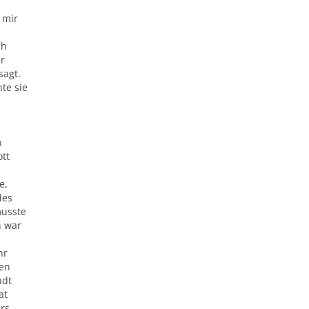
 mir
ch
er
sagt.
te sie
n
ott
e,
des
musste
n war
hr
ben
adt
at
ers