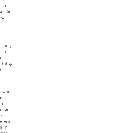
t zu
ir die
aß,
r lang,
ich,
r
tätig,
e
e war
der
em
n sie
ls
feiern
n in