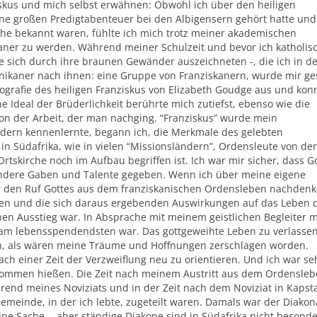
nziskus und mich selbst erwähnen: Obwohl ich über den heiligen
ne großen Predigtabenteuer bei den Albigensern gehört hatte und
che bekannt waren, fühlte ich mich trotz meiner akademischen
aner zu werden. Während meiner Schulzeit und bevor ich katholis
e sich durch ihre braunen Gewänder auszeichneten -, die ich in d
minikaner nach ihnen: eine Gruppe von Franziskanern, wurde mir ge
Biografie des heiligen Franziskus von Elizabeth Goudge aus und konn
e Ideal der Brüderlichkeit berührte mich zutiefst, ebenso wie die
on der Arbeit, der man nachging. “Franziskus” wurde mein
dern kennenlernte, begann ich, die Merkmale des gelebten
n Südafrika, wie in vielen “Missionsländern”, Ordensleute von de
tskirche noch im Aufbau begriffen ist. Ich war mir sicher, dass G
r andere Gaben und Talente gegeben. Wenn ich über meine eigene
den Ruf Gottes aus dem franziskanischen Ordensleben nachdenk
eien und die sich daraus ergebenden Auswirkungen auf das Leben 
en Ausstieg war. In Absprache mit meinem geistlichen Begleiter 
h am lebensspendendsten war. Das gottgeweihte Leben zu verlasse
mich, als wären meine Träume und Hoffnungen zerschlagen worden.
ch einer Zeit der Verzweiflung neu zu orientieren. Und ich war se
llkommen hießen. Die Zeit nach meinem Austritt aus dem Ordensle
rend meines Noviziats und in der Zeit nach dem Noviziat in Kapst
Gemeinde, in der ich lebte, zugeteilt waren. Damals war der Diakon
 eine Sache -, aber ständige Diakone sind in Südafrika nicht besond