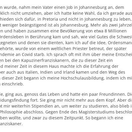
men wurde, nahm mein Vater einen Job in Johannesburg an, dem
rklich nicht umziehen, aber ich hatte keine Wahl, da ich gerade au
hieden sich dafür, in Pretoria und nicht in Johannesburg zu leben,
dt weniger beängstigend ist als Johannesburg. Mehr als zwei Jahrz
en und haben zusammen eine Bevölkerung von etwa 8 Millionen
rdensleben in Berührung kam und sah, wie viel Gutes die Schwes
gegneten und denen sie dienten, kam ich auf die Idee, Ordensman
gehörte, wurde von einem weltlichen Priester betreut, der später
ndemie an Covid starb. Ich sprach oft mit ihm über meine Entsche
n bei den Kapuzinerfranziskanern, die zu dieser Zeit ein
nd meiner Zeit in diesem Haus machte ich die Erfahrung der
aber auch aus Italien, Indien und Irland kamen und den Weg des
n dieser Zeit begann ich meine Hochschulausbildung, indem ich mi
 einschrieb.
de, ging aus, genoss das Leben und hatte ein paar Freundinnen. Di
eidungsfindung fort. Sie ging mir nicht mehr aus dem Kopf. Aber d
bot mir weiterhin Stipendien an, um weiter zu studieren, also blieb 
n Philosophie abschloss. Gegen Ende des Magisterstudiums beschlos
en wollte, und zwar zu diesem Zeitpunkt. So begann ich eine
anziskaner.