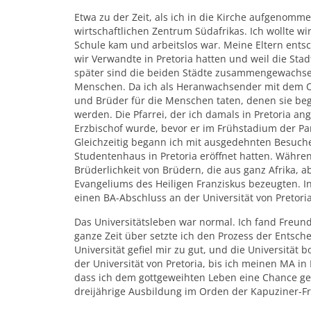
Etwa zu der Zeit, als ich in die Kirche aufgenom
wirtschaftlichen Zentrum Südafrikas. Ich wollte wi
Schule kam und arbeitslos war. Meine Eltern entsc
wir Verwandte in Pretoria hatten und weil die Sta
später sind die beiden Städte zusammengewachs
Menschen. Da ich als Heranwachsender mit dem O
und Brüder für die Menschen taten, denen sie be
werden. Die Pfarrei, der ich damals in Pretoria an
Erzbischof wurde, bevor er im Frühstadium der Pa
Gleichzeitig begann ich mit ausgedehnten Besuche
Studentenhaus in Pretoria eröffnet hatten. Währe
Brüderlichkeit von Brüdern, die aus ganz Afrika, 
Evangeliums des Heiligen Franziskus bezeugten. I
einen BA-Abschluss an der Universität von Pretoria
Das Universitätsleben war normal. Ich fand Freun
ganze Zeit über setzte ich den Prozess der Entsch
Universität gefiel mir zu gut, und die Universität 
der Universität von Pretoria, bis ich meinen MA i
dass ich dem gottgeweihten Leben eine Chance geb
dreijährige Ausbildung im Orden der Kapuziner-Fr