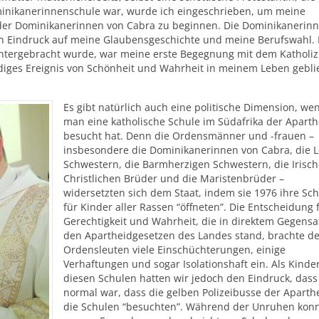
Dominikanerinnenschule war, wurde ich eingeschrieben, um meine
der Dominikanerinnen von Cabra zu beginnen. Die Dominikanerin
den Eindruck auf meine Glaubensgeschichte und meine Berufswahl.
e untergebracht wurde, war meine erste Begegnung mit dem Katholi
ändiges Ereignis von Schönheit und Wahrheit in meinem Leben gebl
Es gibt natürlich auch eine politische Dimension, we
man eine katholische Schule im Südafrika der Aparth
besucht hat. Denn die Ordensmänner und -frauen –
insbesondere die Dominikanerinnen von Cabra, die L
Schwestern, die Barmherzigen Schwestern, die Irisc
Christlichen Brüder und die Maristenbrüder –
widersetzten sich dem Staat, indem sie 1976 ihre Sc
für Kinder aller Rassen “öffneten”. Die Entscheidung 
Gerechtigkeit und Wahrheit, die in direktem Gegensa
den Apartheidgesetzen des Landes stand, brachte d
Ordensleuten viele Einschüchterungen, einige
Verhaftungen und sogar Isolationshaft ein. Als Kinder
diesen Schulen hatten wir jedoch den Eindruck, dass
normal war, dass die gelben Polizeibusse der Aparth
die Schulen “besuchten”. Während der Unruhen kon