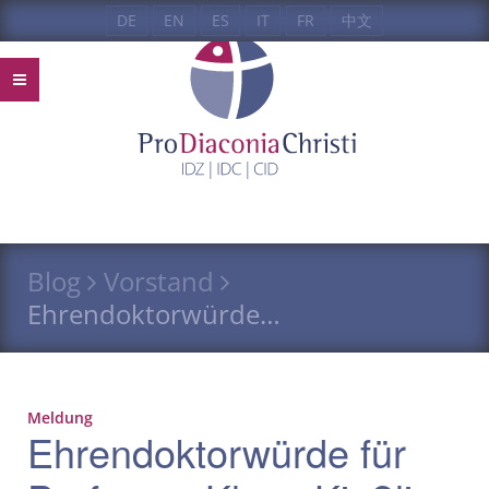
DE
EN
ES
IT
FR
中文
Blog
Vorstand
Ehrendoktorwürde…
Meldung
Ehrendoktorwürde für