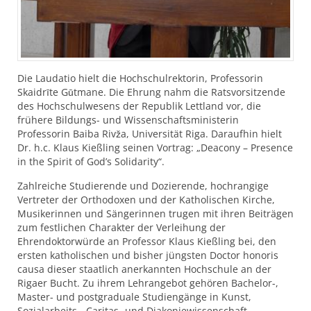
Die Laudatio hielt die Hochschulrektorin, Professorin
Skaidrīte Gūtmane. Die Ehrung nahm die Ratsvorsitzende
des Hochschulwesens der Republik Lettland vor, die
frühere Bildungs- und Wissenschaftsministerin
Professorin Baiba Rivža, Universität Riga. Daraufhin hielt
Dr. h.c. Klaus Kießling seinen Vortrag: „Deacony – Presence
in the Spirit of God’s Solidarity“.
Zahlreiche Studierende und Dozierende, hochrangige
Vertreter der Orthodoxen und der Katholischen Kirche,
Musikerinnen und Sängerinnen trugen mit ihren Beiträgen
zum festlichen Charakter der Verleihung der
Ehrendoktorwürde an Professor Klaus Kießling bei, den
ersten katholischen und bisher jüngsten Doctor honoris
causa dieser staatlich anerkannten Hochschule an der
Rigaer Bucht. Zu ihrem Lehrangebot gehören Bachelor-,
Master- und postgraduale Studiengänge in Kunst,
Sozialarbeits-, Caritas- und Diakoniewissenschaft,