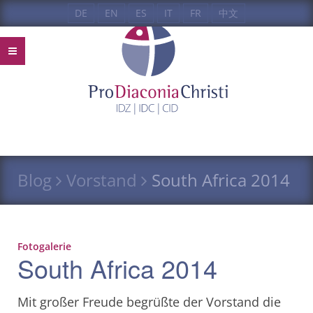
DE
EN
ES
IT
FR
中文
Blog
Vorstand
South Africa 2014
Fotogalerie
South Africa 2014
Mit großer Freude begrüßte der Vorstand die