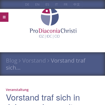
DE
EN
ES
IT
FR
中文
Blog
Vorstand
Vorstand traf
sich…
Veranstaltung
Vorstand traf sich in