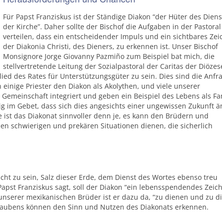
Für Papst Franziskus ist der Ständige Diakon “der Hüter des Diens
der Kirche”. Daher sollte der Bischof die Aufgaben in der Pastoral
verteilen, dass ein entscheidender Impuls und ein sichtbares Ze
der Diakonia Christi, des Dieners, zu erkennen ist. Unser Bischof
Monsignore Jorge Giovanny Pazmiño zum Beispiel bat mich, die
stellvertretende Leitung der Sozialpastoral der Caritas der Diözes
ed des Rates für Unterstützungsgüter zu sein. Dies sind die Anfr
 einige Priester den Diakon als Akolythen, und viele unserer
Gemeinschaft integriert und geben ein Beispiel des Lebens als Fam
dig im Gebet, dass sich dies angesichts einer ungewissen Zukunft 
 ist das Diakonat sinnvoller denn je, es kann den Brüdern und
den schwierigen und prekären Situationen dienen, die sicherlich
Licht zu sein, Salz dieser Erde, dem Dienst des Wortes ebenso treu
apst Franziskus sagt, soll der Diakon “ein lebensspendendes Zeic
unserer mexikanischen Brüder ist er dazu da, “zu dienen und zu d
Glaubens können den Sinn und Nutzen des Diakonats erkennen.