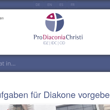
DE
EN
ES
FR
en
at in…
Aufgaben für Diakone vorgeb