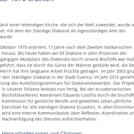
ist einer lebendigen Kirche, die sich der Welt zuwendet, wurde 
net, mit dem der Ständige Diakonat als eigenständiges Amt des
 wurde.
 Oktober 1979 ordiniert, 17 Jahre nach dem Zweiten Vatikanischen
gen heraus. Bis heute haben wir 69 Diakone in zehn Provinzen der
hgängigen Akzeptanz des Diakonats durch unsere Bischöfe war m
eführt, dass sie durch die Gunst der Männer gestärkt wird, die de
Herrn hat ihre langsame Arbeit Früchte getragen. Im Jahr 2003 gr
ür den Ständigen Diakonat in der Stadt Cuenca; im Jahr 2015 geneh
chtung des Ausbildungsseminars für Diakonatsbewerber. Das Projekt
in unserer Diözese Ambato nun fertig.
Bei der ecuadorianischen
Bischofskonferenz koordiniert Eduardo Castillo durch die bischöfl
Kommission für geistliche Berufe und geweihtes Leben jährliche
Exerzitien für alle ständigen Diakone Ecuadors. In allen Einricht
wird eine interne Kommunikation über Reflexion, Koordination u
Nachverfolgung des Dienstes aufrechterhalten.
Herausforderungen und Chancen