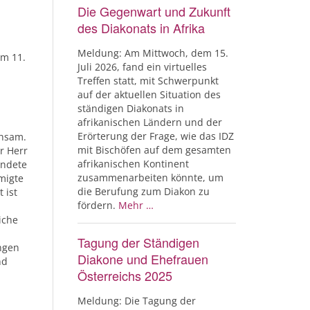
Die Gegenwart und Zukunft
des Diakonats in Afrika
Meldung: Am Mittwoch, dem 15.
am 11.
Juli 2026, fand ein virtuelles
Treffen statt, mit Schwerpunkt
auf der aktuellen Situation des
ständigen Diakonats in
afrikanischen Ländern und der
Erörterung der Frage, wie das IDZ
ühsam.
mit Bischöfen auf dem gesamten
r Herr
afrikanischen Kontinent
ündete
zusammenarbeiten könnte, um
migte
die Berufung zum Diakon zu
 ist
fördern.
Mehr …
iche
Tagung der Ständigen
ungen
Diakone und Ehefrauen
nd
Österreichs 2025
Meldung: Die Tagung der