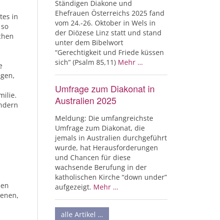
Ständigen Diakone und
Ehefrauen Österreichs 2025 fand
tes in
vom 24.-26. Oktober in Wels in
 so
der Diözese Linz statt und stand
ichen
unter dem Bibelwort
“Gerechtigkeit und Friede küssen
sich” (Psalm 85,11)
Mehr …
e
agen,
Umfrage zum Diakonat in
ilie.
Australien 2025
ändern
Meldung: Die umfangreichste
Umfrage zum Diakonat, die
jemals in Australien durchgeführt
wurde, hat Herausforderungen
und Chancen für diese
wachsende Berufung in der
katholischen Kirche “down under”
hen
aufgezeigt.
Mehr …
ienen,
alle Artikel …