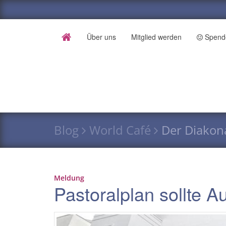
Über uns
Mitglied werden
Spend
Blog
World Café
Der Diakon
Meldung
Pastoralplan sollte 