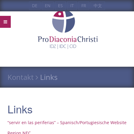
DE
EN
ES
IT
FR
中文
Kontakt
Links
Links
“servir en las periferias” – Spanisch/Portugiesische Website
Region
NEC