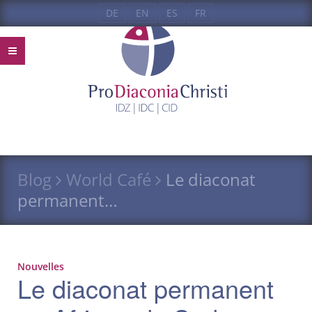
DE
EN
ES
FR
Blog
World Café
Le diaconat
permanent…
Nouvelles
Le diaconat permanent