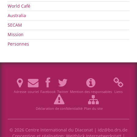
World Café
Australia
SECAM
Mission
Personnes
Adresse
couriel
Facebook
Twitter
Mention des responsables
Liens
Déclaration de confidentialité
Plan du site
© 2026 Centre International du Diaconat |
idz@bo.drs.de
Conception et réalisation:
Weitblick Internetwerkstatt
|