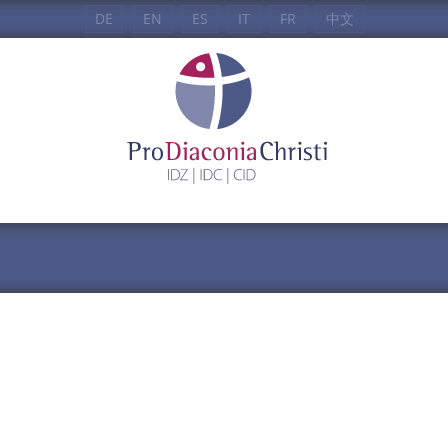
DE
EN
ES
IT
FR
中文