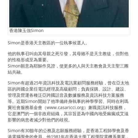
香港陳玉強Simon
Simon是香港天主教區的一位執事候選人。
他的執事召叫由其母親之死引發，其母雖不是天主教徒，但對他
的性格形成至為重要。
Simon願意為耶穌作見證，使更多的人與天主教會及天主聖三團
結共融。
Simon有超過25年資訊科技及電訊業顧問服務經驗，曾在亞太地
區的跨國企業任電訊經理及高級顧問；負責採購、設計、建設、
管理及營運各種泛亞跨國話音及數據服務及資訊科技方案服務
等。近期Simon開始了他準備終身執事的神學學習、同時在利瑪
竇社會服務基金會（www.casaricci.org）兼職資訊科技服務，
它是澳門的一個非政府組織，其宗旨是為中國內地受痳瘋或艾滋
影響的病患者減少對他們的歧視。
Simon有30餘年的公務及志願服務經驗，是香港工程師學會及香
港電腦學會的會員。他1981年在香港大學工程學院電機系畢業，