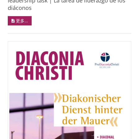
leadership task | La tarea de liderazgo de los
diáconos
更多…