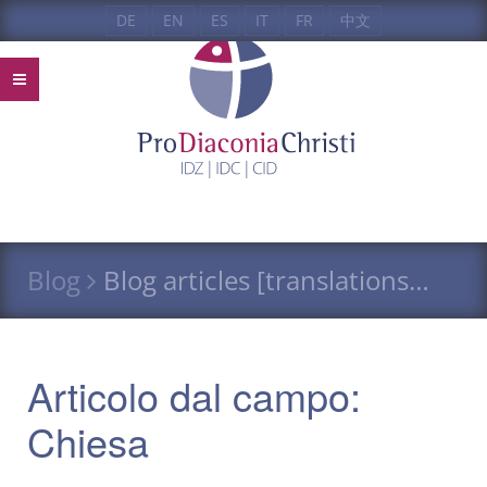
DE
EN
ES
IT
FR
中文
Blog
Blog articles [translations…
Articolo dal campo:
Chiesa