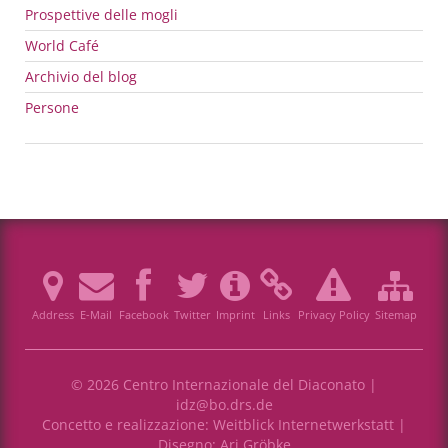
Prospettive delle mogli
World Café
Archivio del blog
Persone
Address
E-Mail
Facebook
Twitter
Imprint
Links
Privacy Policy
Sitemap
© 2026 Centro Internazionale del Diaconato |
idz@bo.drs.de
Concetto e realizzazione:
Weitblick Internetwerkstatt
|
Disegno:
Ari Gröbke