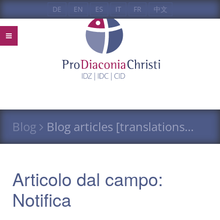
DE
EN
ES
IT
FR
中文
Blog
Blog articles [translations…
Articolo dal campo:
Notifica