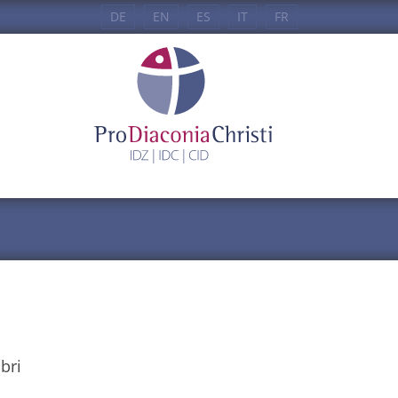
DE
EN
ES
IT
FR
bri