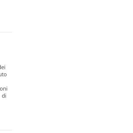
dei
uto
oni
 di