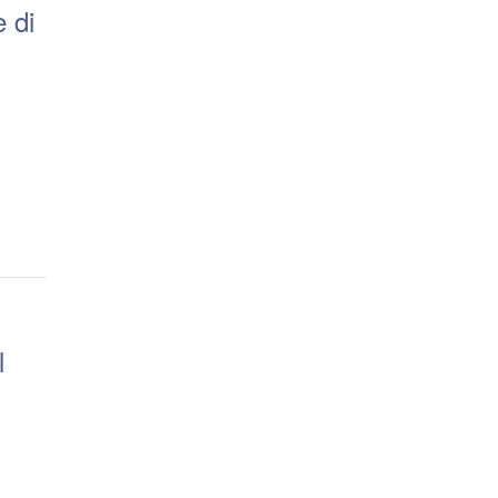
e di
l