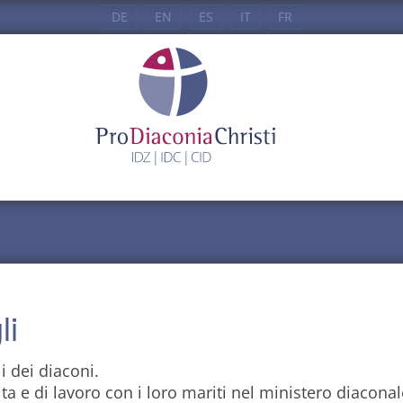
DE
EN
ES
IT
FR
li
i dei diaconi.
ta e di lavoro con i loro mariti nel ministero diaconal