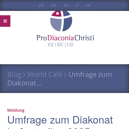
DE
EN
ES
IT
FR
Blog
World Café
Umfrage zum
Diakonat…
Meldung
Umfrage zum Diakonat