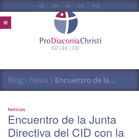
DE
EN
ES
FR
中文
Blog
News
Encuentro de la…
Noticias
Encuentro de la Junta
Directiva del CID con la