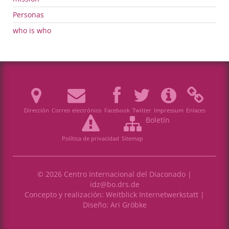
Personas
who is who
Dirección
Correo electrónico
Facebook
Twitter
Impressum
Enlaces
Boletín
Política de privacidad
Sitemap
© 2026 Centro Internacional del Diaconado |
idz@bo.drs.de
Concepto y realización:
Weitblick Internetwerkstatt
|
Diseño:
Ari Gröbke