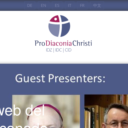
DE
EN
ES
IT
FR
中文
l
web del
aconado