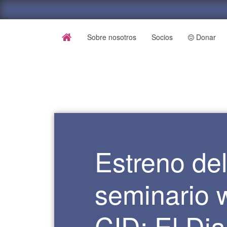
Sobre nosotros
Socios
Donar
Estreno de
seminario 
CID: El Di