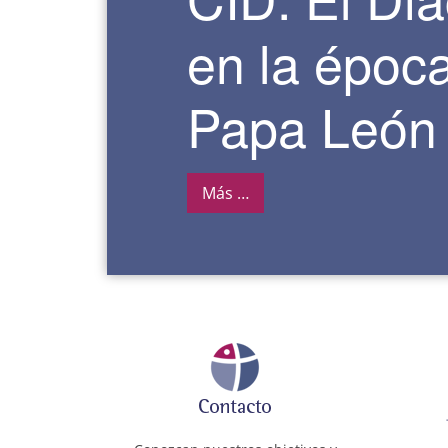
en la época
Papa León
Más …
1