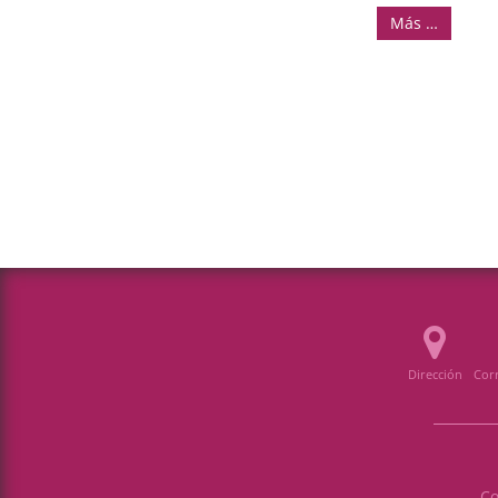
Más …
Dirección
Corr
Co