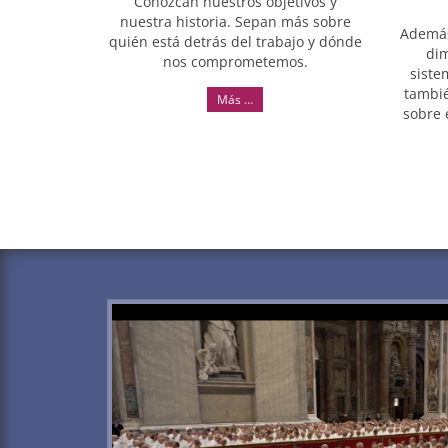
Conozcan nuestros objetivos y
nuestra historia. Sepan más sobre
Además 
quién está detrás del trabajo y dónde
dim
nos comprometemos.
siste
tambié
Más …
sobre 