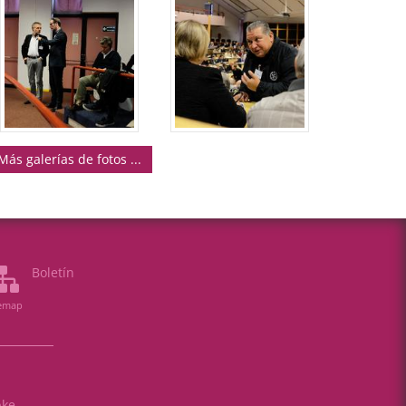
Más galerías de fotos ...
Boletín
temap
bke