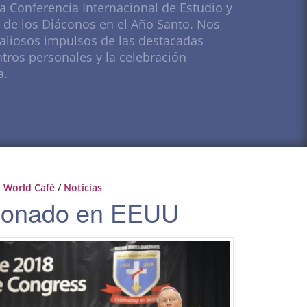
 la Conferencia Internacional de Estudio y
o de los Diáconos en el Año Santo. Nos
aliosos impulsos de las destacadas
tros personales y la celebración
a.
World Café
/
Noticias
aconado en EEUU