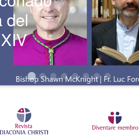
 del
 XIV
2
3
4
5
6
7
8