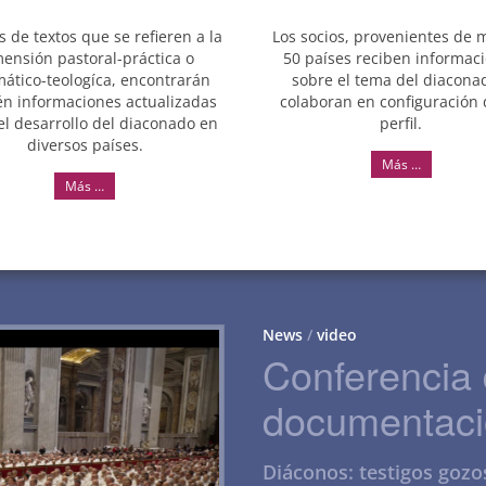
de textos que se refieren a la
Los socios, provenientes de 
ensión pastoral-práctica o
50 países reciben informac
mático-teologíca, encontrarán
sobre el tema del diacona
n informaciones actualizadas
colaboran en configuración 
el desarrollo del diaconado en
perfil.
diversos países.
Más …
Más …
News
/
video
Conferencia 
documentaci
Diáconos: testigos gozo