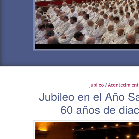
Jubileo
/
Acontecimien
Jubileo en el Año S
60 años de dia