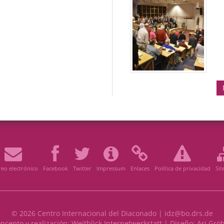
eo electrónico
Facebook
Twitter
Impressum
Enlaces
Política de privacidad
Si
© 2026 Centro Internacional del Diaconado |
idz@bo.drs.de
ncepto y realización:
Weitblick Internetwerkstatt
| Diseño:
Ari Grö