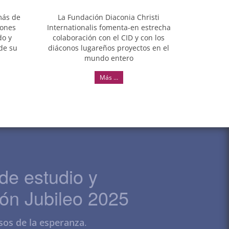
más de
La Fundación Diaconia Christi
iones
Internationalis fomenta-en estrecha
do y
colaboración con el CID y con los
de su
diáconos lugareños proyectos en el
mundo entero
Más …
de estudio y
ón Jubileo 2025
sos de la esperanza
.