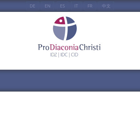
DE
EN
ES
IT
FR
中文