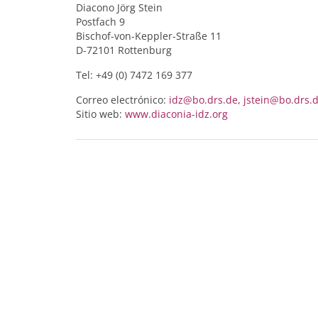
Diacono Jörg Stein
Postfach 9
Bischof-von-Keppler-Straße 11
D-72101 Rottenburg
Tel: +49 (0) 7472 169 377
Correo electrónico:
idz@bo.drs.de
,
jstein@bo.drs.
Sitio web:
www.diaconia-idz.org