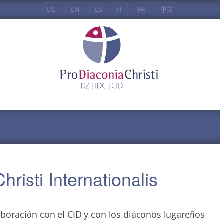
DE
EN
ES
IT
FR
中文
risti Internationalis
aboración con el CID y con los diáconos lugareños