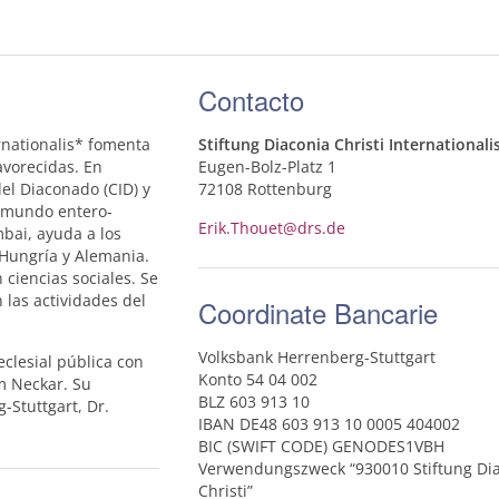
Contacto
rnationalis* fomenta
Stiftung Diaconia Christi Internationali
avorecidas. En
Eugen-Bolz-Platz 1
del Diaconado (
CID
) y
72108 Rottenburg
l mundo entero-
Erik.Thouet@drs.de
bai, ayuda a los
 Hungría y Alemania.
 ciencias sociales. Se
 las actividades del
Coordinate Bancarie
Volksbank Herrenberg-Stuttgart
clesial pública con
Konto 54 04 002
m Neckar. Su
BLZ
603 913 10
-Stuttgart, Dr.
IBAN
DE48 603 913 10 0005 404002
BIC
(
SWIFT
CODE
) GENODES1VBH
Verwendungszweck “930010 Stiftung Di
Christi”