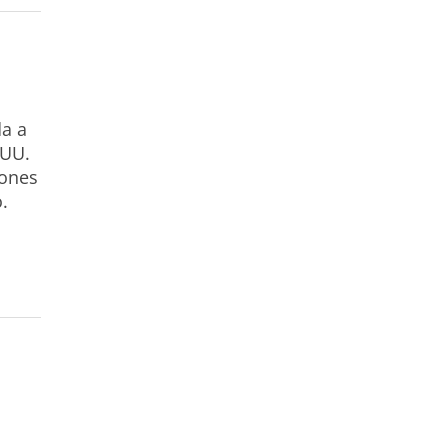
da a
.UU.
iones
.