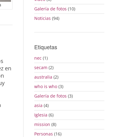
a
Galería de fotos
(10)
Noticias
(94)
Etiquetas
nec
(1)
os
ez en
secam
(2)
on
australia
(2)
uy
who is who
(3)
Galería de fotos
(3)
a
asia
(4)
Iglesia
(6)
mission
(8)
Personas
(16)