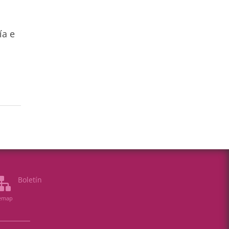
u
ía e
Boletín
temap