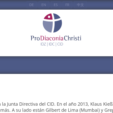
DE
EN
ES
FR
中文
la Junta Directiva del CID. En el año 2013, Klaus Kieß
 más. A su lado están Gilbert de Lima (Mumbai) y Gre