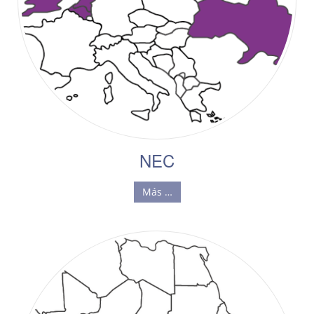
NEC
Más …