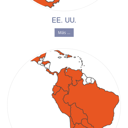
EE. UU.
Más …