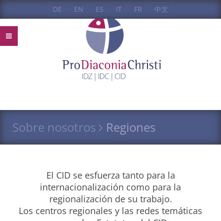
DE
EN
ES
IT
FR
中文
Sobre nosotros
Regiones
El
CID
se esfuerza tanto para la
internacionalización como para la
regionalización de su trabajo.
Los centros regionales y las redes temáticas