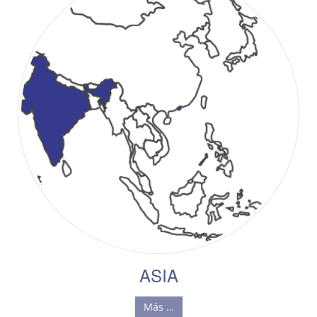
ASIA
Más …