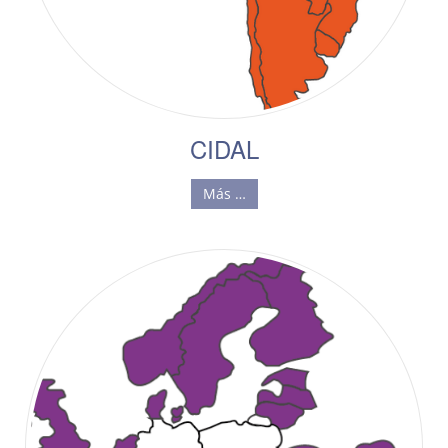
CIDAL
Más …