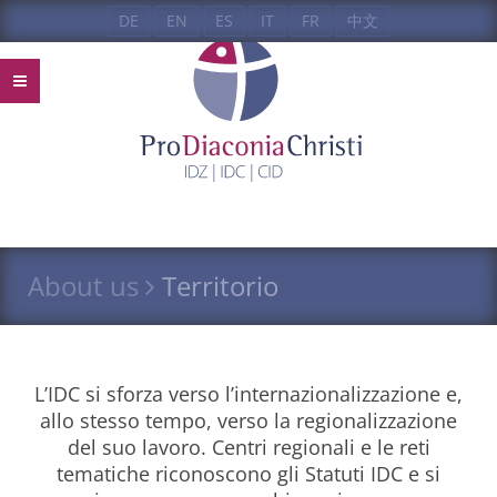
DE
EN
ES
IT
FR
中文
About us
Territorio
L’
IDC
si sforza verso l’internazionalizzazione e,
allo stesso tempo, verso la regionalizzazione
del suo lavoro. Centri regionali e le reti
tematiche riconoscono gli Statuti
IDC
e si