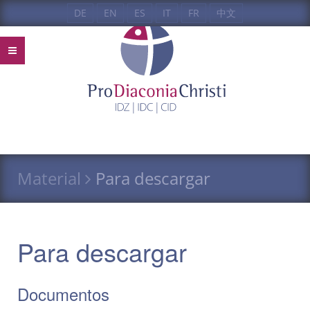
DE
EN
ES
IT
FR
中文
Material
Para descargar
Para descargar
Documentos