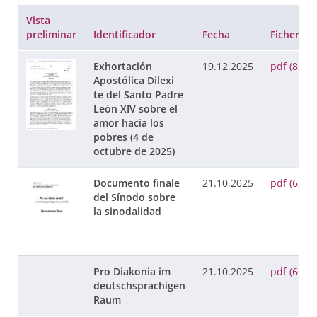
Vista
preliminar
Identificador
Fecha
Ficheros
Exhortación
19.12.2025
pdf (830 
Apostólica Dilexi
te del Santo Padre
León XIV sobre el
amor hacia los
pobres (4 de
octubre de 2025)
Documento finale
21.10.2025
pdf (629 
del Sínodo sobre
la sinodalidad
Pro Diakonia im
21.10.2025
pdf (66 K
deutschsprachigen
Raum