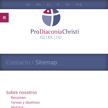
DE
EN
ES
IT
FR
中文
Contacto
Sitemap
Sobre nosotros
Resúmen
Tareas y objetivos
Historia