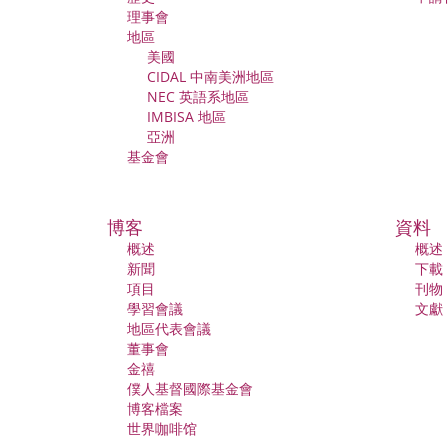
理事會
地區
美國
CIDAL 中南美洲地區
NEC 英語系地區
IMBISA 地區
亞洲
基金會
博客
資料
概述
概述
新聞
下載
項目
刊物
學習會議
文獻
地區代表會議
董事會
金禧
僕人基督國際基金會
博客檔案
世界咖啡馆