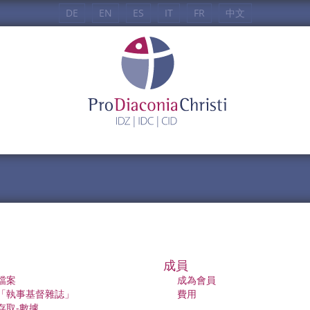
DE
EN
ES
IT
FR
中文
成員
檔案
成為會員
「執事基督雜誌」
費用
存取-數據