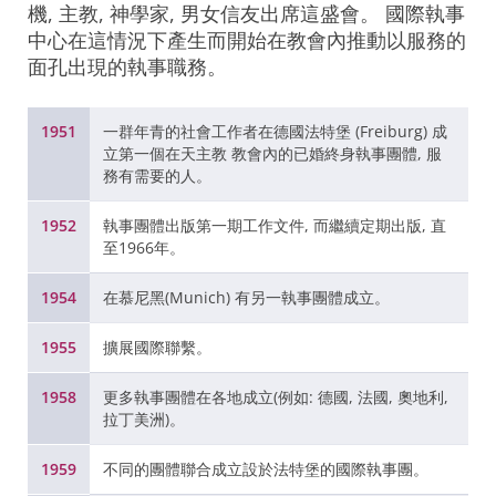
機, 主教, 神學家, 男女信友出席這盛會。 國際執事
中心在這情況下產生而開始在教會內推動以服務的
面孔出現的執事職務。
1951
一群年青的社會工作者在德國法特堡 (Freiburg) 成
立第一個在天主教 教會內的已婚終身執事團體, 服
務有需要的人。
1952
執事團體出版第一期工作文件, 而繼續定期出版, 直
至1966年。
1954
在慕尼黑(Munich) 有另一執事團體成立。
1955
擴展國際聯繫。
1958
更多執事團體在各地成立(例如: 德國, 法國, 奧地利,
拉丁美洲)。
1959
不同的團體聯合成立設於法特堡的國際執事團。