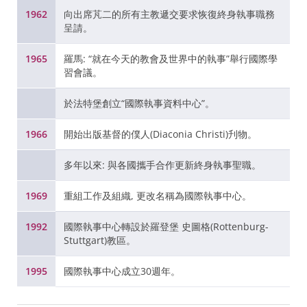
1962
向出席芃二的所有主教遞交要求恢復終身執事職務
呈請。
1965
羅馬: “就在今天的教會及世界中的執事”舉行國際學
習會議。
於法特堡創立“國際執事資料中心”。
1966
開始出版基督的僕人(Diaconia Christi)刋物。
多年以來: 與各國攜手合作更新終身執事聖職。
1969
重組工作及組織, 更改名稱為國際執事中心。
1992
國際執事中心轉設於羅登堡 史圖格(Rottenburg-
Stuttgart)教區。
1995
國際執事中心成立30週年。