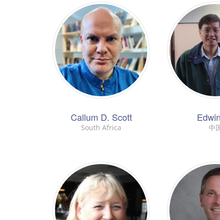
Callum D. Scott
Edwi
South Africa
中