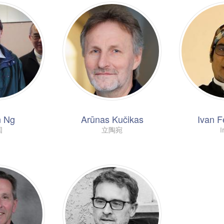
n Ng
Arūnas Kučikas
Ivan 
国
立陶宛
I