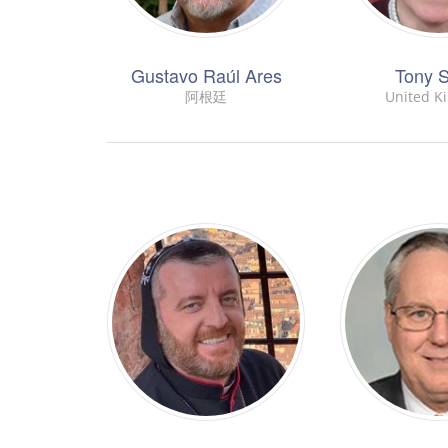
Gustavo Raúl Ares
Tony S
阿根廷
United K