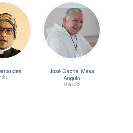
Fernandes
José Gabriel Mesa
Angulo
ndia
哥倫比亞