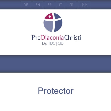
DE
EN
ES
IT
FR
中文
Protector