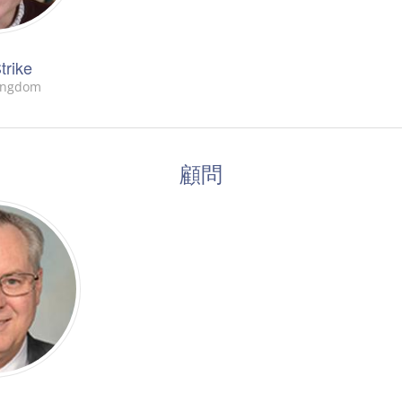
trike
ingdom
顧問