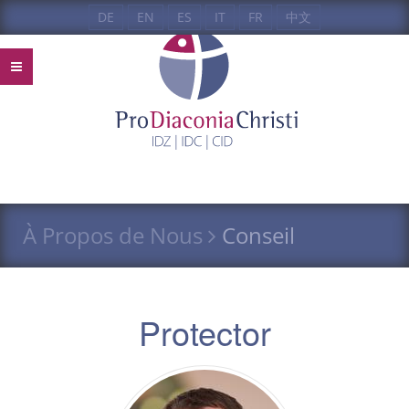
DE
EN
ES
IT
FR
中文
À Propos de Nous
Conseil
Protector