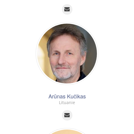
Arūnas Kučikas
Lituanie