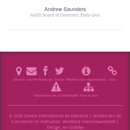
Andrew Saunders
NADD Board of Directors, États-Unis
Adresse
couriel
Facebook
Twitter
Mention des responsables
Liens
Déclaration de confidentialité
Plan du site
© 2026 Centre International du Diaconat |
idz@bo.drs.de
Conception et réalisation:
Weitblick Internetwerkstatt
|
Design:
Ari Gröbke