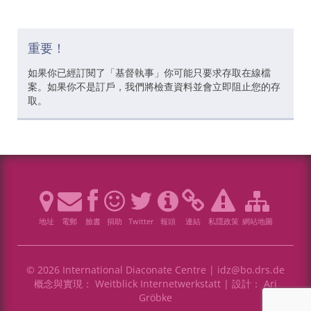
重要！
如果你已經訂閱了「基督執事」你可能只要求存取在線檔
案。如果你不是訂戶，我們將檢查資料並會立即阻止您的存
取。
地址
電郵
臉書
捐助
Twitter
報頭
連結
私隱政策
網站地圖
© 2026 International Diaconate Centre |
idz@bo.drs.de
概念與實現：
Weitblick Internetwerkstatt
| 設計：
Ari
Gröbke