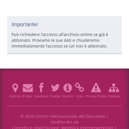
Importante!
Può richiedere l’accesso all’archivio online se già è
abbonato. Proviamo le sue dati e chiuderemo
immediatamente l’accesso se Lei non è abbonato.
Address
E-Mail
Facebook
Twitter
Imprint
Links
Privacy Policy
Sitemap
© 2026 Centro Internazionale del Diaconato |
idz@bo.drs.de
Concetto e realizzazione:
Weitblick Internetwerkstatt
|