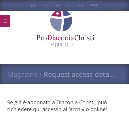
DE
EN
ES
IT
FR
中文
Magazine
Request access-data…
Se già è abbonato a Diaconia Christi, può
richiedere qui accesso all’archivio online: