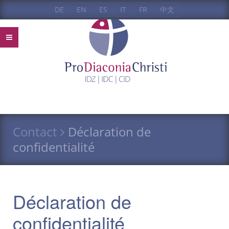
DE
EN
ES
IT
FR
中文
Contact
Déclaration de
confidentialité
Déclaration de
confidentialité