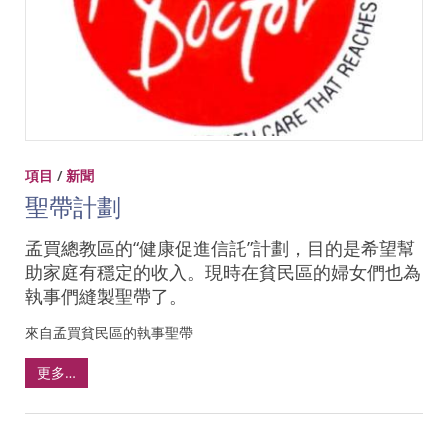
項目
/
新聞
聖帶計劃
孟買總教區的“健康促進信託”計劃，目的是希望幫
助家庭有穩定的收入。現時在貧民區的婦女們也為
執事們縫製聖帶了。
來自孟買貧民區的執事聖帶
更多…