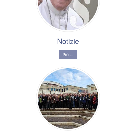
Notizie
Più …