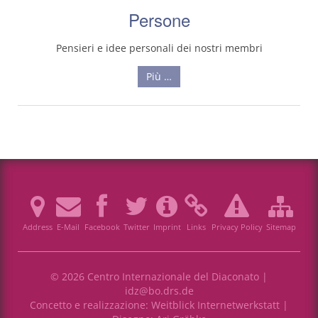
Persone
Pensieri e idee personali dei nostri membri
Più …
Address
E-Mail
Facebook
Twitter
Imprint
Links
Privacy Policy
Sitemap
© 2026 Centro Internazionale del Diaconato |
idz@bo.drs.de
Concetto e realizzazione:
Weitblick Internetwerkstatt
|