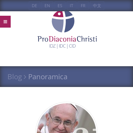
DE
EN
ES
IT
FR
中文
Blog
Panoramica