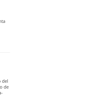
nta
o del
o de
a-