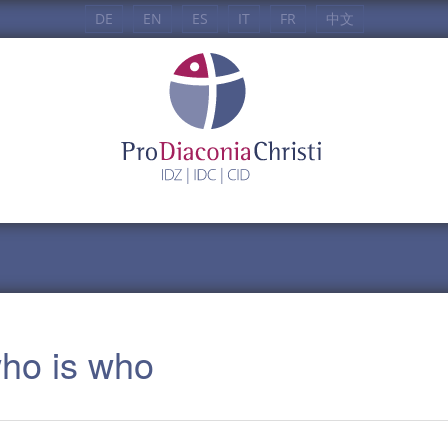
DE
EN
ES
IT
FR
中文
who is who